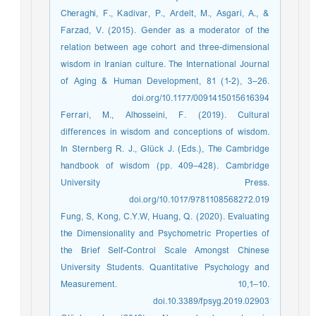
Cheraghi, F., Kadivar, P., Ardelt, M., Asgari, A., &
Farzad, V. (2015). Gender as a moderator of the
relation between age cohort and three-dimensional
wisdom in Iranian culture. The International Journal
of Aging & Human Development, 81 (1-2), 3–26.
doi.org/10.1177/0091415015616394
Ferrari, M., Alhosseini, F. (2019). Cultural
differences in wisdom and conceptions of wisdom.
In Sternberg R. J., Glück J. (Eds.), The Cambridge
handbook of wisdom (pp. 409–428). Cambridge
University Press.
doi.org/10.1017/9781108568272.019
Fung, S, Kong, C.Y.W, Huang, Q. (2020). Evaluating
the Dimensionality and Psychometric Properties of
the Brief Self-Control Scale Amongst Chinese
University Students. Quantitative Psychology and
Measurement. 10,1–10.
doi.10.3389/fpsyg.2019.02903