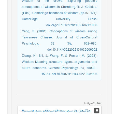
Wisdom of the crowd: Exploring people’s
conceptions of wisdom. In Sternberg R. J., Glück J.
(Eds.), Cambridge handbook of wisdom (pp.97–121).
Cambridge University Press.
doi.org/10.1017/9781108568272.006
Yang, S. (2001). Conceptions of wisdom among
Taiwanese Chinese. Journal of Cross-Cultural
Psychology, 32 (6), 662–680.
doi.10.1177/0022022101032006002
Zhang, K., Shi, J., Wang, F. & Ferrari, M. (2023).
Wisdom: Meaning, structure, types, arguments, and
future concerns. Current Psychology, 24, 15030–
15051. doi.10.1007/s12144-022-02816-6
مقالات مرتبط
ویژگی‌‌های روان‌‌سنجی نسخه فارسی مقیاس سندرم سیندرلا در دانشجویان دختر