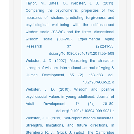
Taylor, M., Bates, G., Webster, J. D. (2011).
Comparing the psychometric properties of two
measures of wisdom: predicting forgiveness and
psychological well-being with the self-assessed
wisdom scale (SAWS) and the three- dimensional
wisdom scale (3D-WS). Experimental Aging
Research 37 (2):241-55.
doi.org/10.1080/0361073X.2011.554508
Webster, J. D. (2007). Measuring the character
strength of wisdom. International Journal of Aging &
Human Development, 65 (2), 163–183. doi.
10.2190/AG.65.2. d
Webster, J. D. (2010). Wisdom and positive
psychosocial values in young adulthood. Journal of
Adult Development, 17 (2), 70–80.
doi.org/10.1007/s10804-009-9081-z
Webster, J. D. (2019). Self-report wisdom measures:
Strengths, limitations, and future directions. In
Sternberg R. J., Glück J. (Eds.), The Cambridge