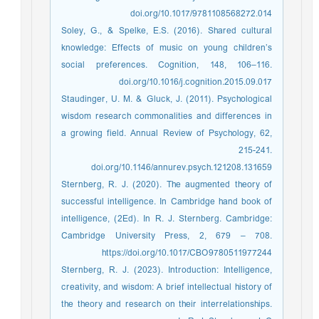
doi.org/10.1017/9781108568272.014
Soley, G., & Spelke, E.S. (2016). Shared cultural
knowledge: Effects of music on young children’s
social preferences. Cognition, 148, 106–116.
doi.org/10.1016/j.cognition.2015.09.017
Staudinger, U. M. & Gluck, J. (2011). Psychological
wisdom research commonalities and differences in
a growing field. Annual Review of Psychology, 62,
215-241.
doi.org/10.1146/annurev.psych.121208.131659
Sternberg, R. J. (2020). The augmented theory of
successful intelligence. In Cambridge hand book of
intelligence, (2Ed). In R. J. Sternberg. Cambridge:
Cambridge University Press, 2, 679 – 708.
https://doi.org/10.1017/CBO9780511977244
Sternberg, R. J. (2023). Introduction: Intelligence,
creativity, and wisdom: A brief intellectual history of
the theory and research on their interrelationships.