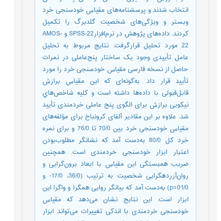
انتخاب شدند و پرسشنامه‌‌های مقیاس خودسنجی خرد
وبستر و ویژگی‌های شخصیت گلدبرگ‌‌ را تکمیل
کردند. داده‌‌های پژوهش در نرم‌افزارSPSS-22 و AMOS-
22 مورد تحلیل قرارگرفت. نتایج مربوط به تحلیل
عامل تأییدی وجود یک ساختار پنج‌‌عاملی در نمرات
حاصل از نسخه فارسی مقیاس خودسنجی خرد را مورد
تأیید قرار داد. به‌گونه‌‌ای که این مقیاس ﺑﺮازش
ﻗﺎﺑﻞﻗﺒﻮلی ﺑﺎ دادهﻫﺎ داﺷﺘﻪ است و کلیه ﺷﺎﺧﺺﻫﺎي
نیکویی ﺑﺮازش برای الگوی پنج عاملی خردمندی تأیید
شد. علاوه ‌بر این مقادیر آلفای کرونباخ برای مؤلفه‌‌های
مقیاس خودسنجی خرد بین 70/0 تا 76/0 و برای نمره
خرد کل 80/0 به‌دست آمد که نشانگر مطلوب‌بودن
اعتبار ابزار خودسنجی خردمندی است. همچنین
ضریب همبستگی این مقیاس با ابعاد برون‌‌گرایی و
روان‌‌آزرده‏گرایی شخصیت به ترتیب‌‌ (36/0، 17/0- و
01/0=p) به‌دست آمد که بیانگر روایی همگرا و واگرا این
ابزار است. این نتایج نشان می‌‌دهد که مقیاس
خودسنجی خردمندی با اندکی تغییرات می‌‌تواند ابزار