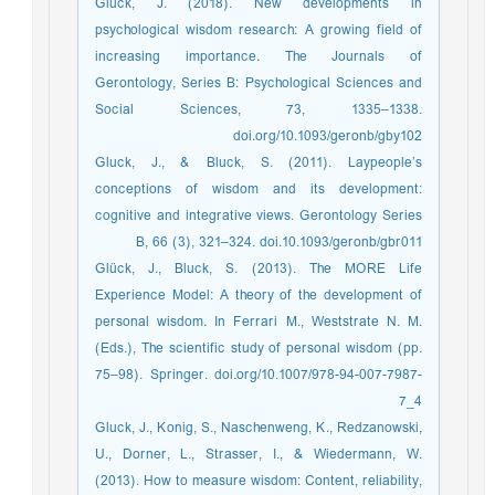
Glück, J. (2018). New developments in
psychological wisdom research: A growing field of
increasing importance. The Journals of
Gerontology, Series B: Psychological Sciences and
Social Sciences, 73, 1335–1338.
doi.org/10.1093/geronb/gby102
Gluck, J., & Bluck, S. (2011). Laypeople’s
conceptions of wisdom and its development:
cognitive and integrative views. Gerontology Series
B, 66 (3), 321–324. doi.10.1093/geronb/gbr011
Glück, J., Bluck, S. (2013). The MORE Life
Experience Model: A theory of the development of
personal wisdom. In Ferrari M., Weststrate N. M.
(Eds.), The scientific study of personal wisdom (pp.
75–98). Springer. doi.org/10.1007/978-94-007-7987-
7_4
Gluck, J., Konig, S., Naschenweng, K., Redzanowski,
U., Dorner, L., Strasser, I., & Wiedermann, W.
(2013). How to measure wisdom: Content, reliability,