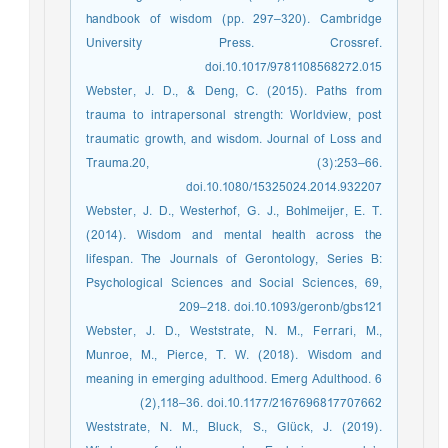
handbook of wisdom (pp. 297–320). Cambridge
University Press. Crossref.
doi.10.1017/9781108568272.015
Webster, J. D., & Deng, C. (2015). Paths from
trauma to intrapersonal strength: Worldview, post
traumatic growth, and wisdom. Journal of Loss and
Trauma.20, (3):253–66.
doi.10.1080/15325024.2014.932207
Webster, J. D., Westerhof, G. J., Bohlmeijer, E. T.
(2014). Wisdom and mental health across the
lifespan. The Journals of Gerontology, Series B:
Psychological Sciences and Social Sciences, 69,
209–218. doi.10.1093/geronb/gbs121
Webster, J. D., Weststrate, N. M., Ferrari, M.,
Munroe, M., Pierce, T. W. (2018). Wisdom and
meaning in emerging adulthood. Emerg Adulthood. 6
(2),118–36. doi.10.1177/2167696817707662
Weststrate, N. M., Bluck, S., Glück, J. (2019).