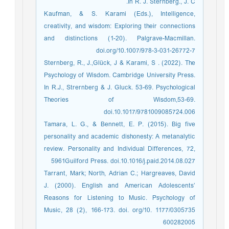
In R. J. Sternberg., J. C.
Kaufman, & S. Karami (Eds.), Intelligence,
creativity, and wisdom: Exploring their connections
and distinctions (1-20). Palgrave-Macmillan.
doi.org/10.1007/978-3-031-26772-7
Sternberg, R., J.,Glück, J & Karami, S . (2022). The
Psychology of Wisdom. Cambridge University Press.
In R.J., Strernberg & J. Gluck. 53-69. Psychological
Theories of Wisdom,53-69.
doi.10.1017/9781009085724.006
Tamara, L. G., & Bennett, E. P. (2015). Big five
personality and academic dishonesty: A metanalytic
review. Personality and Individual Differences, 72,
5961Guilford Press. doi.10.1016/j.paid.2014.08.027
Tarrant, Mark; North, Adrian C.; Hargreaves, David
J. (2000). English and American Adolescents’
Reasons for Listening to Music. Psychology of
Music, 28 (2), 166‑173. doi. org/10. 1177/0305735
600282005