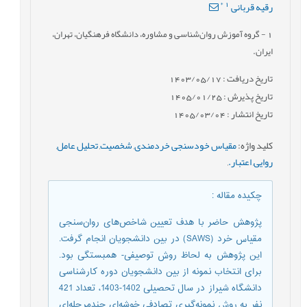
*
1
رقیه قربانی
1
- گروه آموزش روان‌شناسی و مشاوره، دانشگاه فرهنگیان، تهران،
ایران.
تاریخ دریافت : 1403/05/17
تاریخ پذیرش : 1405/01/25
تاریخ انتشار : 1405/03/04
کلید واژه
:
مقیاس خودسنجی خردمندی
,
شخصیت
,
تحلیل عامل
,
روایی
,
اعتبار.
,
چکیده مقاله
:
پژوهش حاضر با هدف تعیین شاخص‌‌های روان‌‌سنجی
مقیاس خرد (SAWS)‌‌ در بین دانشجویان انجام گرفت.
این پژوهش به لحاظ روش توصیفی-‌‌ همبستگی بود.
برای انتخاب نمونه از بین دانشجویان دوره کارشناسی
دانشگاه شیراز در سال تحصیلی 1402-1403، تعداد 421
نفر به روش نمونه‌‌گیری تصادفی خوشه‌‌ای چندمرحله‌‌ای