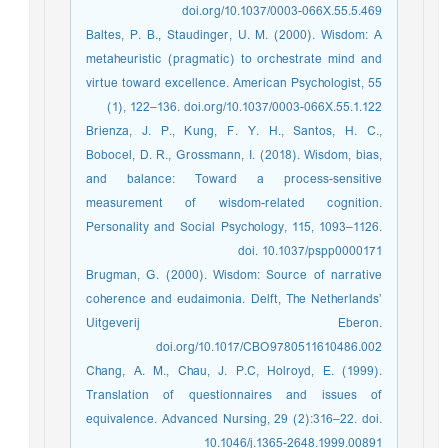
doi.org/10.1037/0003-066X.55.5.469
Baltes, P. B., Staudinger, U. M. (2000). Wisdom: A
metaheuristic (pragmatic) to orchestrate mind and
virtue toward excellence. American Psychologist, 55
(1), 122–136. doi.org/10.1037/0003-066X.55.1.122
Brienza, J. P., Kung, F. Y. H., Santos, H. C.,
Bobocel, D. R., Grossmann, I. (2018). Wisdom, bias,
and balance: Toward a process-sensitive
measurement of wisdom-related cognition.
Personality and Social Psychology, 115, 1093–1126.
doi. 10.1037/pspp0000171
Brugman, G. (2000). Wisdom: Source of narrative
coherence and eudaimonia. Delft, The Netherlands’
Uitgeverij Eberon.
doi.org/10.1017/CBO9780511610486.002
Chang, A. M., Chau, J. P.C, Holroyd, E. (1999).
Translation of questionnaires and issues of
equivalence. Advanced Nursing, 29 (2):316–22. doi.
10.1046/j.1365-2648.1999.00891