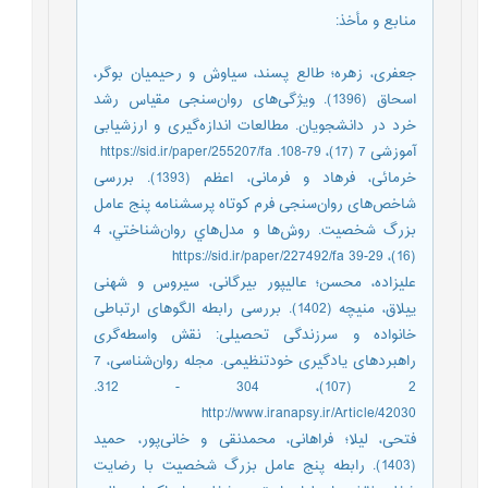
منابع و مأخذ
:
جعفری، زهره؛ طالع پسند، سیاوش و رحیمیان بوگر،
اسحاق (1396). ویژگی‌های روان‌سنجی مقیاس رشد
خرد در دانشجویان. مطالعات اندازه‌گیری و ارزشیابی
آموزشی 7 (17)، 79-108. https://sid.ir/paper/255207/fa
خرمائی، فرهاد و فرمانی، اعظم (1393). بررسی
شاخص‌‌های روان‌‌سنجی فرم کوتاه پرسشنامه پنج عامل
بزرگ شخصیت. روش‌‌ها و مد‌‌ل‌هاي روان‌شناختي، 4
(16)، 29-39 https://sid.ir/paper/227492/fa
علیزاده، محسن؛ عالیپور بیرگانی، سیروس و شهنی
ییلاق، منیچه (1402). بررسی رابطه الگوهای ارتباطی
خانواده و سرزندگی تحصیلی: نقش واسطه‌گری
راهبردهای یادگیری خودتنظیمی. مجله روا‌‌ن‌شناسی، 7
2 (107)، 304 - 312.
http://www.iranapsy.ir/Article/42030
فتحی، لیلا؛ فراهانی، محمدنقی و خانی‌‌پور، حمید
(1403). رابطه پنج عامل بزرگ شخصیت با رضایت