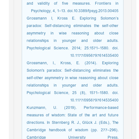
and validity of five measures. Frontiers in
Psychology, 4, 1–13. doi.10.3389/fpsyg.2013.00405
Grossmann I, Kross E. Exploring Solomon’s
paradox: Self-distancing eliminates the self-other
asymmetry in wise reasoning about close
relationships in younger and older adults.
Psychological Science. 2014; 25:1571–1580. doi.
10.1177/0956797614535400
Grossmann, I., Kross, E. (2014). Exploring
Solomon's paradox: Self-distancing eliminates the
self-other asymmetry in wise reasoning about close
relationships in younger and older adults.
Psychological Science, 25 (8), 1571–1580. doi.
10.1177/0956797614535400
Kunzmann, U. (2019). Performance-based
measures of wisdom: State of the art and future
directions. In Sternberg R. J., Glück J. (Eds.), The
Cambridge handbook of wisdom (pp. 277–296).
Cambridge University Press.