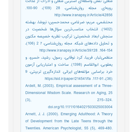
شغلی: نقش واسطه‌ای استرس شغلی و ادراک از عدالت
رویه‌ای. مجله روان‌شناسی، 28 (109)، 90-100.
http://www.iranapsy.ir/Article/42856
محتشمی، مریم؛ ضرغامی، محمدحسین؛ نیوشا، بهشته
(1402). انتخاب مناسب‌ترین سؤال‌ها شخصیت در
سنجش ابعاد شخصیتی: ترکیب نظریه خصیصه مکنون
و تحلیل داده‌های شبکه. مجله روان‌شناسی، 7 2 (106)،
154-164. http://www.iranapsy.ir/Article/39728
منظمی‌تبار، فریبا، کرد نوقابی، رسول، رشید، خسرو، و
یعقوبی، ابوالقاسم (1398). ساخت و اعتباریابی آزمون
خرد براساس مؤلفه‌‌های ایرانی. اندازه‌گیری تربیتی، 9
(36)، 91-117. https://sid.ir/paper/214541/fa
Ardelt, M. (2003). Empirical assessment of a Three-
Dimensional Wisdom Scale. Research on Aging, 25
(3), 275–324.
doi.org/10.1177/0164027503025003004
Arnett, J. J. (2000). Emerging Adulthood: A Theory
of Development from the Late Teens through the
Twenties. American Psychologist, 55 (5), 469‑480.