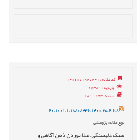
کد مقاله
: 1400061827241
بازدید
: 25389
صفحه
: 273 - 289
20.1001.1.18808436.1400.25.2.6.8
نوع مقاله
: پژوهشی
سبک دلبستگی، غذاخوردن ذهن آگاهی و