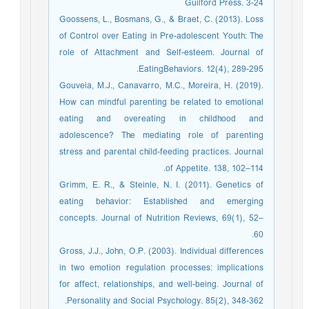
Guilford Press. 3-24
Goossens, L., Bosmans, G., & Braet, C. (2013). Loss
of Control over Eating in Pre-adolescent Youth: The
role of Attachment and Self-esteem. Journal of
EatingBehaviors. 12(4), 289-295.
Gouveia, M.J., Canavarro, M.C., Moreira, H. (2019).
How can mindful parenting be related to emotional
eating and overeating in childhood and
adolescence? The mediating role of parenting
stress and parental child-feeding practices. Journal
of Appetite. 138, 102–114.
Grimm, E. R., & Steinle, N. I. (2011). Genetics of
eating behavior: Established and emerging
concepts. Journal of Nutrition Reviews, 69(1), 52–
60.
Gross, J.J., John, O.P. (2003). Individual differences
in two emotion regulation processes: implications
for affect, relationships, and well-being. Journal of
Personality and Social Psychology. 85(2), 348-362.