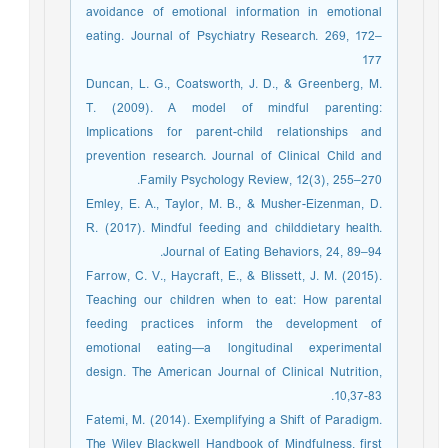
avoidance of emotional information in emotional
eating. Journal of Psychiatry Research. 269, 172–
177
Duncan, L. G., Coatsworth, J. D., & Greenberg, M.
T. (2009). A model of mindful parenting:
Implications for parent-child relationships and
prevention research. Journal of Clinical Child and
Family Psychology Review, 12(3), 255–270.
Emley, E. A., Taylor, M. B., & Musher-Eizenman, D.
R. (2017). Mindful feeding and childdietary health.
Journal of Eating Behaviors, 24, 89–94.
Farrow, C. V., Haycraft, E., & Blissett, J. M. (2015).
Teaching our children when to eat: How parental
feeding practices inform the development of
emotional eating—a longitudinal experimental
design. The American Journal of Clinical Nutrition,
10,37-83.
Fatemi, M. (2014). Exemplifying a Shift of Paradigm.
The Wiley Blackwell Handbook of Mindfulness, first