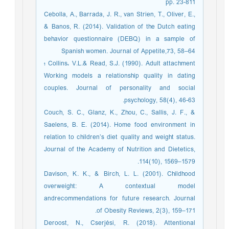
pp. 23-811
Cebolla, A., Barrada, J. R., van Strien, T., Oliver, E.,
& Banos, R. (2014). Validation of the Dutch eating
behavior questionnaire (DEBQ) in a sample of
Spanish women. Journal of Appetite,73, 58–64
Collins، V.L.& Read, S.J. (1990). Adult attachment ؛
Working models a relationship quality in dating
couples. Journal of personality and social
psychology, 58(4), 46-63.
Couch, S. C., Glanz, K., Zhou, C., Sallis, J. F., &
Saelens, B. E. (2014). Home food environment in
relation to children’s diet quality and weight status.
Journal of the Academy of Nutrition and Dietetics,
114(10), 1569–1579.
Davison, K. K., & Birch, L. L. (2001). Childhood
overweight: A contextual model
andrecommendations for future research. Journal
of Obesity Reviews, 2(3), 159–171.
Deroost, N., Cserjési, R. (2018). Attentional