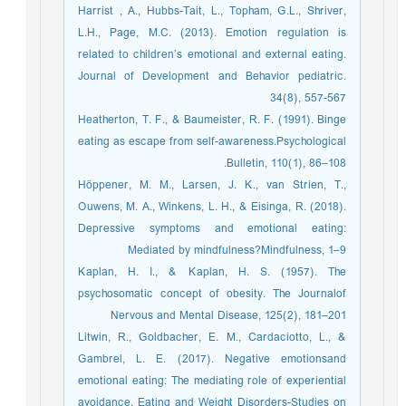
Harrist , A., Hubbs-Tait, L., Topham, G.L., Shriver,
L.H., Page, M.C. (2013). Emotion regulation is
related to children’s emotional and external eating.
Journal of Development and Behavior pediatric.
34(8), 557-567
Heatherton, T. F., & Baumeister, R. F. (1991). Binge
eating as escape from self-awareness.Psychological
Bulletin, 110(1), 86–108.
Höppener, M. M., Larsen, J. K., van Strien, T.,
Ouwens, M. A., Winkens, L. H., & Eisinga, R. (2018).
Depressive symptoms and emotional eating:
Mediated by mindfulness?Mindfulness, 1–9
Kaplan, H. I., & Kaplan, H. S. (1957). The
psychosomatic concept of obesity. The Journalof
Nervous and Mental Disease, 125(2), 181–201
Litwin, R., Goldbacher, E. M., Cardaciotto, L., &
Gambrel, L. E. (2017). Negative emotionsand
emotional eating: The mediating role of experiential
avoidance. Eating and Weight Disorders-Studies on