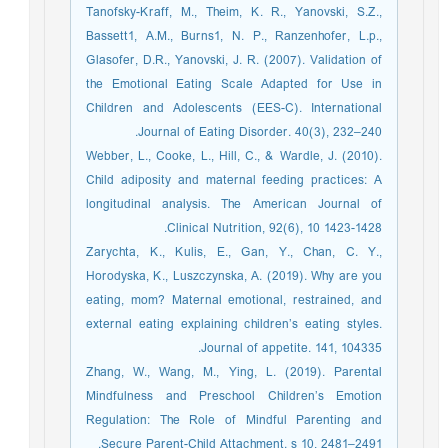
Tanofsky-Kraff, M., Theim, K. R., Yanovski, S.Z.,
Bassett1, A.M., Burns1, N. P., Ranzenhofer, L.p.,
Glasofer, D.R., Yanovski, J. R. (2007). Validation of
the Emotional Eating Scale Adapted for Use in
Children and Adolescents (EES-C). International
Journal of Eating Disorder. 40(3), 232–240.
Webber, L., Cooke, L., Hill, C., & Wardle, J. (2010).
Child adiposity and maternal feeding practices: A
longitudinal analysis. The American Journal of
Clinical Nutrition, 92(6), 10 1423-1428.
Zarychta, K., Kulis, E., Gan, Y., Chan, C. Y.,
Horodyska, K., Luszczynska, A. (2019). Why are you
eating, mom? Maternal emotional, restrained, and
external eating explaining children’s eating styles.
Journal of appetite. 141, 104335.
Zhang, W., Wang, M., Ying, L. (2019). Parental
Mindfulness and Preschool Children’s Emotion
Regulation: The Role of Mindful Parenting and
Secure Parent-Child Attachment. s 10, 2481–2491.