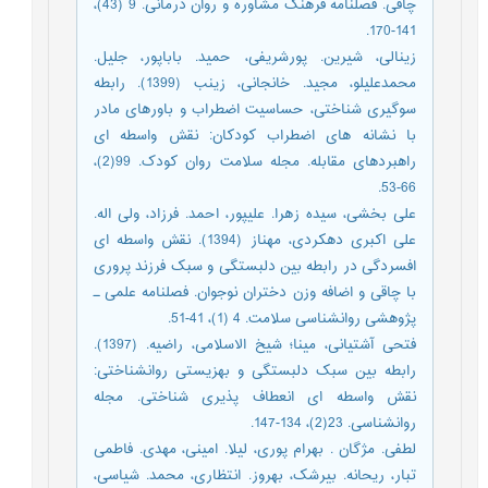
چاقی. فصلنامه فرهنگ مشاوره و روان درمانی. 9 (43)،
141-170.
زینالی، شیرین. پورشریفی، حمید. باباپور، جلیل.
محمدعلیلو، مجید. خانجانی، زینب (1399). رابطه
سوگیری شناختی، حساسیت اضطراب و باورهای مادر
با نشانه های اضطراب کودکان: نقش واسطه ای
راهبردهای مقابله. مجله سلامت روان کودک. 99(2)،
66-53.
علی بخشی، سیده زهرا. علیپور، احمد. فرزاد، ولی اله.
علی اکبری دهکردی، مهناز (1394). نقش واسطه ای
افسردگی در رابطه بین دلبستگی و سبک فرزند پروری
با چاقی و اضافه وزن دختران نوجوان. فصلنامه علمی ـ
پژوهشی روانشناسی سلامت. 4 (1)، 41-51.
فتحی آشتیانی، مینا؛ شیخ الاسلامی، راضیه. (1397).
رابطه بین سبک دلبستگی و بهزیستی روانشناختی:
نقش واسطه ای انعطاف پذیری شناختی. مجله
روانشناسی. 23(2)، 134-147.
لطفی. مژگان . بهرام پوری، لیلا. امینی، مهدی. فاطمی
تبار، ریحانه. بیرشک، بهروز. انتظاری، محمد. شیاسی،