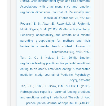
(2015). Child maltreatment types and risk behaviors:
Associations with attachment style and emotion
regulation dimensions. Journal of Personality and
Individual Differences. 73, 127-133
Potharst, E. S., Aktar, E., Rexwinkel, M., Rigterink,
M., & Bögels, S. M. (2017). Mindful with your baby:
Feasibility, acceptability, and effects of a mindful
parenting grouptraining for mothers and their
babies in a mental health context. Journal of
Mindfulness.8(5), 1236–1250.
Tan, C. C., & Holub, S. C. (2015). Emotion
regulation feeding practices link parents’ emotional
eating to children’s emotional eating: A moderated
mediation study. Journal of Pediatric Psychology,
40(7), 657–663.
Tan, C.C., Ruhl, H., Chow, C.M. & Ellis, L. (2016).
Retrospective reports of parental feeding practices
and emotional eating in adulthood: The role of food
preoccupation, Journal of Appetite. 105,410-415.