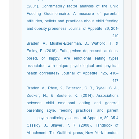
(2001). Confirmatory factor analysis of the Child
Feeding Questionnaire: A measure of parental
attitudes, beliefs and practices about child feeding
and obesity proneness. Journal of Appetite, 36, 201-
210.
Braden, A., Musher-Eizenman, D., Watford, T., &
Emley, E. (2018). Eating when depressed, anxious,
bored, or happy: Are emotional eating types
associated with unique psychological and physical
health correlates? Journal of Appetite, 125, 410–
417.
Braden, A., Rhee, K., Peterson, C. B., Rydell, S. A.,
Zucker, N., & Boutelle, K. (2014). Associations
between child emotional eating and general
parenting style, feeding practices, and parent
psychopathology. Journal of Appetite, 80, 35-4.
Cassidy, J., Shaver, P. R. (2008). Handbook of
Attachment, The Guilford press, New York London.