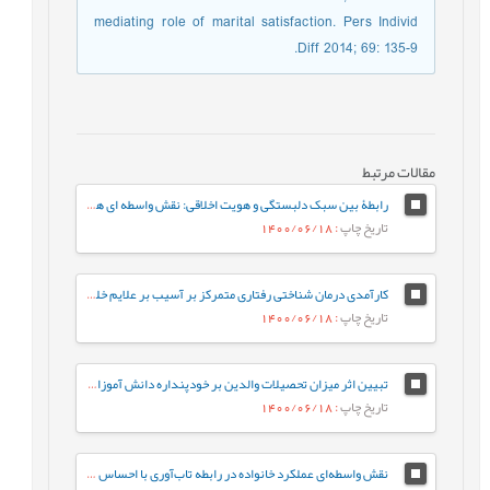
mediating role of marital satisfaction. Pers Individ
Diff 2014; 69: 135-9.
مقالات مرتبط
رابطۀ بين سبک دلبستگی و هويت اخلاقی: نقش واسطه ای همدلی
تاریخ چاپ
: 1400/06/18
کارآمدی درمان شناختی رفتاری متمرکز بر آسيب بر علايم خلقی و جسمی کودکان دارای سابقۀ آسيب بين فردی
تاریخ چاپ
: 1400/06/18
تبيين اثر ميزان تحصيلات والدين بر خودپنداره دانش آموزان مقطع متوسطه براساس نقش ميانجي گر کيفيت رابطه والد-فرزند
تاریخ چاپ
: 1400/06/18
نقش واسطه‌ای عملکرد خانواده در رابطه تاب‌آوری با احساس حقارت