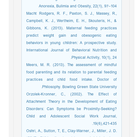
Anorexia, Bulimia and Obesity, 22(1), 97–104
Macht Rodgers, R. F., Paxton, S. J., Massey, R.,
Campbell, K. J., Wertheim, E. H., Skouteris, H., &
Gibbons, K. (2013). Maternal feeding practices
predict weight gain and obesogenic eating
behaviors in young children: A prospective study.
International Journal of Behavioral Nutrition and
Physical Activity, 10(1), 24.
Meers, M. R. (2013). The assessment of mindful
food parenting and its relation to parental feeding
practices and child food intake. Doctor of
Philosophy. Bowling Green State University.
Orzolek-Kronner, C., (2002). The Effect of
Attachment Theory in the Development of Eating
Disorders: Can Symptoms be Proximity-Seeking?
Child and Adolescent Social Work Journal,
19(6),421-435.
Oshri, A., Sutton, T, E., Clay-Warner, J., Miller, J. D.