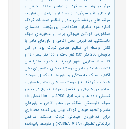
مؤثر در رشد و عملکرد، از عوامل متعدد محيطي و
ارتباطي تاثير ميپذيرد. از جمله اين عوامل مي توان به
مؤلفه هاي روانشناختي مادر و تنظيم هيجانات کودک
اشاره نمود. بنابراين هدف اصلي اين پژوهش مدلسازي
غذاخوردن کودکان هيجاني براساس متغيرهاي سبک
دلبستگي، غذاخوردن ذهن آگاهي و باورهاي مادر با
نقش واسطه اي تنظيم هيجان کودک بود. در اين
پژوهش 250 نفر (150 نفر دختر و 100 نفر پسر) 12 و
13 ساله مدارس شهر اروميه به همراه مادرانشان
انتخاب شدند و مادران پرسشنامه هاي غذاخوردن ذهن
آگاهي، سبک دلبستگي و باورها را تکميل نمودند.
همچنين کودکان نيز پرسشنامه هاي تنظيم هيجان و
غذاخوردن هيجاني را تکميل نمودند. نتايج در بخش
تحليلي داده ها با نرم افزار SPSS و Lisrel نشان داد
سبک دلبستگي، غذاخوردن ذهن آگاهي و باورهاي
مادر و تنظيم هيجان کودک پيش بين کننده معناداري
براي غذاخوردن هيجاني کودک هستند. شاخص
برازندگي تطبيقي (016/0=RMSEA) و متوسط باقيمانده