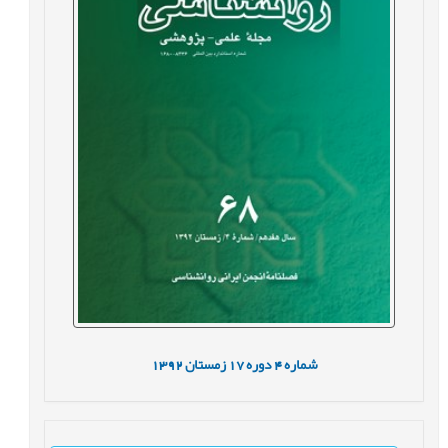
شماره
4
دوره
17
زمستان
1392