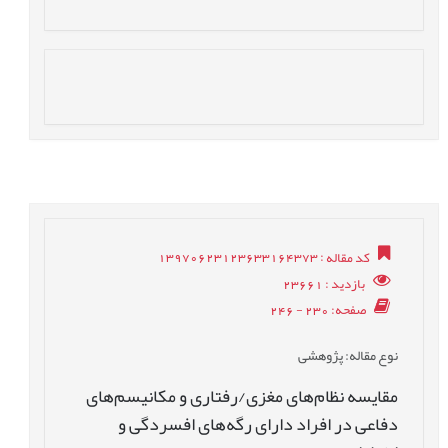
کد مقاله
: 13970623123633164373
بازدید
: 23661
صفحه
: 230 - 246
نوع مقاله
: پژوهشی
مقایسه نظام‌های مغزی/رفتاری و مکانیسم‌های
دفاعی در افراد دارای رگه‌های افسردگی و