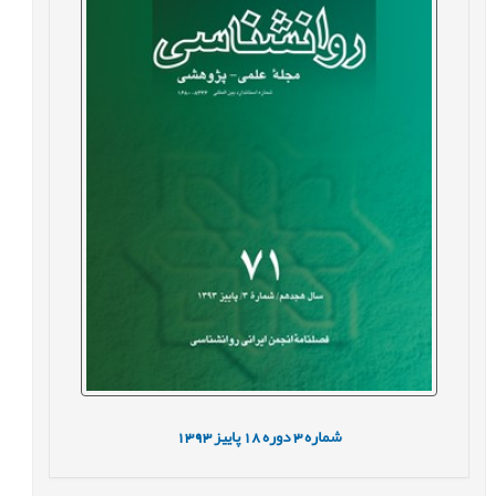
شماره
3
دوره
18
پاییز
1393