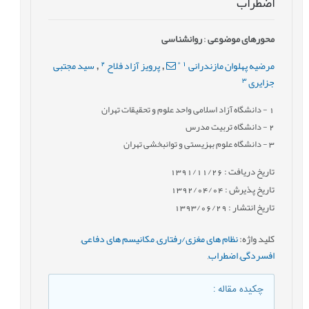
اضطراب
محورهای موضوعی
:
روانشناسی
2
*
1
مرضیه پهلوان مازندرانی
پرویز آزاد فلاح
سید مجتبی
,
,
3
جزایری
1
- دانشگاه آزاد اسلامی واحد علوم و تحقیقات تهران
2
- دانشگاه تربیت مدرس
3
- دانشگاه علوم بهزیستی و توانبخشی تهران
تاریخ دریافت : 1391/11/26
تاریخ پذیرش : 1392/04/04
تاریخ انتشار : 1393/06/29
کلید واژه
:
نظام های مغزی/رفتاری
,
مکانیسم های دفاعی
,
افسردگی
,
اضطراب
,
چکیده مقاله
: