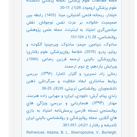
مجله مطالعات علوم پزشکی (مجله پزشكي دانشگاه
علوم پزشكي اروميه)، 26(1)، 17-30.‬‬‬‬‬‬‬‬‬‬‬‬
خیلدار، ریحانه؛ فتحی آشتیانی، مینا. (1403). رابطه بین
صمیمیت خانواده بر عزت نفس نوجوانان: نقش
میانجی‌گری اعتیاد به اینترنت. مجله علمی پژوهشی
روانشناسی، 28 (1)، 124-131.
سادوک، بنیامین جیمز؛ سادوک، ویرجینیا آلکوت؛ و
روئیز، پدرو. (2015). خلاصۀ روان‌پزشکی: علوم رفتاری/
روان‌پزشکی بالینی. ترجمه فرزین رضاعی (1394)،
ویرایش یازدهم، ج دوم. ارجمند.
‏‫زمانی زاد، نسرین؛ و گلزار، تامارا. (۱۳۹۶). بررسی
روابط ساختاری ابعاد خلاقیت و سرگردانی ذهنی
دانشجویان. روانشناسی تربیتی، 30(8)، 25-36.‬‬‬‬‬‬‬‬‬‬‬‬‬‬‬‬‬‬‬‬‬
‏‫زندي پيام، آرش؛ داوودی، ایران؛ و مهرابی زاده هنرمند،
مهناز. (۱۳۹۴). هنجاريابي و بررسي وي‍‍ژگي هاي
روانسنجي نسخه فارسي پرسش‌نامه اعتياد به بازي
هاي آنلاين. مجله روانپزشكي و روانشناسي باليني ايران
(انديشه و رفتار)، 21(4)، 351-361.‬‬‬‬‬‬‬‬‬‬‬‬‬‬‬‬‬‬‬‬‬
Refrences: Adams, B. L., Stavropoulos, V., Burleigh,