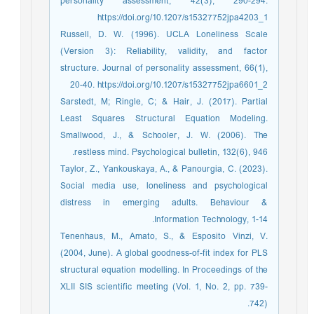
personality assessment, 42(3), 290-294.
https://doi.org/10.1207/s15327752jpa4203_1
Russell, D. W. (1996). UCLA Loneliness Scale
(Version 3): Reliability, validity, and factor
structure. Journal of personality assessment, 66(1),
20-40. https://doi.org/10.1207/s15327752jpa6601_2
Sarstedt, M; Ringle, C; & Hair, J. (2017). Partial
Least Squares Structural Equation Modeling.
Smallwood, J., & Schooler, J. W. (2006). The
restless mind. Psychological bulletin, 132(6), 946.
Taylor, Z., Yankouskaya, A., & Panourgia, C. (2023).
Social media use, loneliness and psychological
distress in emerging adults. Behaviour &
Information Technology, 1-14.
Tenenhaus, M., Amato, S., & Esposito Vinzi, V.
(2004, June). A global goodness-of-fit index for PLS
structural equation modelling. In Proceedings of the
XLII SIS scientific meeting (Vol. 1, No. 2, pp. 739-
742).