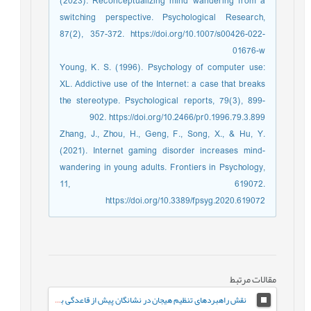
(2023). Reconceptualizing mind wandering from a
switching perspective. Psychological Research,
87(2), 357-372. https://doi.org/10.1007/s00426-022-
01676-w
Young, K. S. (1996). Psychology of computer use:
XL. Addictive use of the Internet: a case that breaks
the stereotype. Psychological reports, 79(3), 899-
902. https://doi.org/10.2466/pr0.1996.79.3.899
Zhang, J., Zhou, H., Geng, F., Song, X., & Hu, Y.
(2021). Internet gaming disorder increases mind-
wandering in young adults. Frontiers in Psychology,
11, 619072.
https://doi.org/10.3389/fpsyg.2020.619072
مقالات مرتبط
نقش راهبردهای تنظیم هیجان در نشانگان پیش از قاعدگی با میانجی‌گری انعطاف‌پذیری شناختی