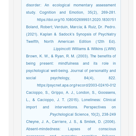
disorder: An ecological momentary assessment
study. Cognition and Emotion, 35(2), 269-281.
https://doi.org/10.1080/02699931.2020.1830751
Boland, Robert; Verduin, Marcia; & Ruiz, Dr. Pedro.
(2021). Kaplan & Sadock’s Synopsis of Psychiatry
Twelfth, North American Edition (12th Ed).
Lippincott Williams & Wilkins (LWW).
Brown, K. W., & Ryan, R. M. (2003). The benefits of
being present: mindfulness and its role in
psychological well-being. Journal of personality and
social psychology, 84(4), 822.
https://psycnet.apa.org/record/2003-02410-012
Cacioppo, S., Grippo, A. J., London, S., Goossens,
L., & Cacioppo, J. T. (2015). Loneliness: Clinical
import and interventions. Perspectives on
Psychological Science, 10(2), 238-249.
Cheyne, J. A., Carriere, J. S., & Smilek, D. (2006).
Absent-mindedness: Lapses of conscious