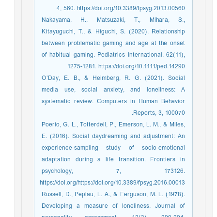
4, 560. https://doi.org/10.3389/fpsyg.2013.00560
Nakayama, H., Matsuzaki, T., Mihara, S.,
Kitayuguchi, T., & Higuchi, S. (2020). Relationship
between problematic gaming and age at the onset
of habitual gaming. Pediatrics International, 62(11),
1275-1281. https://doi.org/10.1111/ped.14290
O’Day, E. B., & Heimberg, R. G. (2021). Social
media use, social anxiety, and loneliness: A
systematic review. Computers in Human Behavior
Reports, 3, 100070.
Poerio, G. L., Totterdell, P., Emerson, L. M., & Miles,
E. (2016). Social daydreaming and adjustment: An
experience-sampling study of socio-emotional
adaptation during a life transition. Frontiers in
psychology, 7, 173126.
https://doi.org/https://doi.org/10.3389/fpsyg.2016.00013
Russell, D., Peplau, L. A., & Ferguson, M. L. (1978).
Developing a measure of loneliness. Journal of