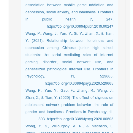
association between mobile game addiction and
depression, social anxiety, and loneliness. Frontiers
in public health, 7, 247.
https://doi.org/10.3389/fpubh.2019.00247
Wang, P., Wang, J., Yan, Y., Si, Y., Zhan, X., & Tian,
Y. (2021). Relationship between loneliness and
depression among Chinese junior high school
students: the serial mediating roles of internet
gaming disorder, social network use, and
generalized pathological internet use. Frontiers in
Psychology, 11, 529665.
https://doi.org/10.3389/fpsyg.2020.529665
Wang, P., Yan, Y., Gao, F., Zhang, R., Wang, J.,
Zhan, X., & Tian, Y. (2020). The effect of shyness on
adolescent network problem behavior: the role of
gender and loneliness. Frontiers in Psychology, 11,
803. https://doi.org/10.3389/fpsyg.2020.00803
Wong, Y. S., Willoughby, A. R., & Machado, L.