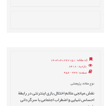
کد مقاله
: 1403040247151
بازدید
: 8418
صفحه
: 446 - 456
نوع مقاله
: پژوهشی
نقش میانجی علائم اختلال بازی اینترنتی در رابطۀ
احساس تنهایی و اضطراب اجتماعی با سرگردانی