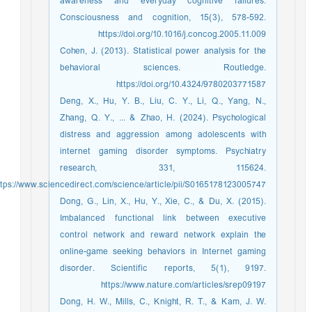
awareness and everyday cognitive failures.
Consciousness and cognition, 15(3), 578-592.
https://doi.org/10.1016/j.concog.2005.11.009
Cohen, J. (2013). Statistical power analysis for the
behavioral sciences. Routledge.
https://doi.org/10.4324/9780203771587
Deng, X., Hu, Y. B., Liu, C. Y., Li, Q., Yang, N.,
Zhang, Q. Y., ... & Zhao, H. (2024). Psychological
distress and aggression among adolescents with
internet gaming disorder symptoms. Psychiatry
research, 331, 115624.
https://www.sciencedirect.com/science/article/pii/S0165178123005747
Dong, G., Lin, X., Hu, Y., Xie, C., & Du, X. (2015).
Imbalanced functional link between executive
control network and reward network explain the
online-game seeking behaviors in Internet gaming
disorder. Scientific reports, 5(1), 9197.
https://www.nature.com/articles/srep09197
Dong, H. W., Mills, C., Knight, R. T., & Kam, J. W.