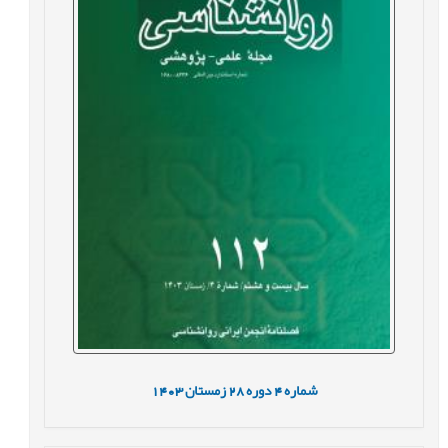
شماره
4
دوره
28
زمستان
1403