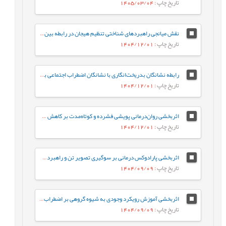
تاریخ چاپ
: 1405/03/04
نقش میانجی راهبردهای شناختی تنظیم هیجان در رابطه بین سبک‌های دلبستگی ناایمن بزرگسالان و علائم اختلال وسواسی- اجباری
تاریخ چاپ
: 1404/12/01
رابطه نشانگان بدریخت‌انگاری با نشانگان اضطراب اجتماعی با میانجی‌گری عزت‌نفس
تاریخ چاپ
: 1404/12/01
اثربخشی روان‌درمانی پویشی فشرده و کوتاه‌‌مدت بر کاهش علائم و مکانیسم‌های دفاعی اختلال شخصیت مرزی
تاریخ چاپ
: 1404/12/01
اثربخشی پارادوکس درمانی بر سوگیری تصویر تن و راهبردهای مقابله‌ای بدنی افراد چاق با اختلال بدریختی بدن
تاریخ چاپ
: 1404/09/09
اثربخشی آموزش رویکرد وجودی به شیوه گروهی بر اضطراب مرگ و احساس تنهایی دانشجویان دارای علائم اضطراب جدایی بزرگسالی
تاریخ چاپ
: 1404/09/09