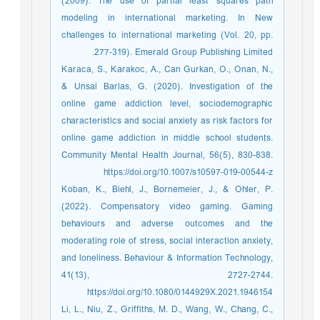
(2009). The use of partial least squares path
modeling in international marketing. In New
challenges to international marketing (Vol. 20, pp.
277-319). Emerald Group Publishing Limited.
Karaca, S., Karakoc, A., Can Gurkan, O., Onan, N.,
& Unsal Barlas, G. (2020). Investigation of the
online game addiction level, sociodemographic
characteristics and social anxiety as risk factors for
online game addiction in middle school students.
Community Mental Health Journal, 56(5), 830-838.
https://doi.org/10.1007/s10597-019-00544-z
Koban, K., Biehl, J., Bornemeier, J., & Ohler, P.
(2022). Compensatory video gaming. Gaming
behaviours and adverse outcomes and the
moderating role of stress, social interaction anxiety,
and loneliness. Behaviour & Information Technology,
41(13), 2727-2744.
https://doi.org/10.1080/0144929X.2021.1946154
Li, L., Niu, Z., Griffiths, M. D., Wang, W., Chang, C.,