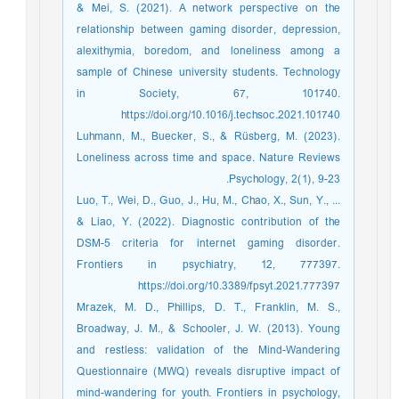
& Mei, S. (2021). A network perspective on the
relationship between gaming disorder, depression,
alexithymia, boredom, and loneliness among a
sample of Chinese university students. Technology
in Society, 67, 101740.
https://doi.org/10.1016/j.techsoc.2021.101740
Luhmann, M., Buecker, S., & Rüsberg, M. (2023).
Loneliness across time and space. Nature Reviews
Psychology, 2(1), 9-23.
Luo, T., Wei, D., Guo, J., Hu, M., Chao, X., Sun, Y., ...
& Liao, Y. (2022). Diagnostic contribution of the
DSM-5 criteria for internet gaming disorder.
Frontiers in psychiatry, 12, 777397.
https://doi.org/10.3389/fpsyt.2021.777397
Mrazek, M. D., Phillips, D. T., Franklin, M. S.,
Broadway, J. M., & Schooler, J. W. (2013). Young
and restless: validation of the Mind-Wandering
Questionnaire (MWQ) reveals disruptive impact of
mind-wandering for youth. Frontiers in psychology,