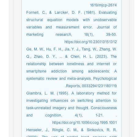
1619/mjcp-2674
Fornell, C., & Larcker, D. F. (1981). Evaluating
structural equation models with unobservable
variables and measurement error. Journal of
marketing research, 18(1), 39-50.
https://doi.org/10.2307/3151312
Ge, M. W., Hu, F. H., Jia, Y. J., Tang, W., Zhang, W.
Q., Zhao, D. Y., ... & Chen, H. L. (2023). The
relationship between loneliness and internet or
smartphone addiction among adolescents: A
systematic review and meta-analysis. Psychological
Reports, 00332941231180119.
Giambra, L. M. (1995). A laboratory method for
investigating influences on switching attention to
task-unrelated imagery and thought. Consciousness
and cognition, 4(1), 1-21. .
https://doi.org/10.1006/ccog.1995.1001
Henseler, J., Ringle, C. M., & Sinkovics, R. R.