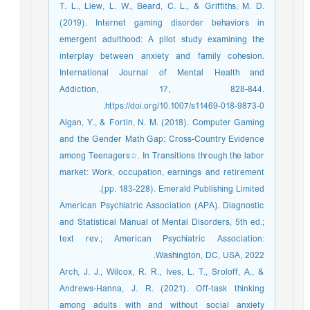
T. L., Liew, L. W., Beard, C. L., & Griffiths, M. D.
(2019). Internet gaming disorder behaviors in
emergent adulthood: A pilot study examining the
interplay between anxiety and family cohesion.
International Journal of Mental Health and
Addiction, 17, 828-844.
https://doi.org/10.1007/s11469-018-9873-0.
Algan, Y., & Fortin, N. M. (2018). Computer Gaming
and the Gender Math Gap: Cross-Country Evidence
among Teenagers☆. In Transitions through the labor
market: Work, occupation, earnings and retirement
(pp. 183-228). Emerald Publishing Limited.
American Psychiatric Association (APA). Diagnostic
and Statistical Manual of Mental Disorders, 5th ed.;
text rev.; American Psychiatric Association:
Washington, DC, USA, 2022.
Arch, J. J., Wilcox, R. R., Ives, L. T., Sroloff, A., &
Andrews-Hanna, J. R. (2021). Off-task thinking
among adults with and without social anxiety