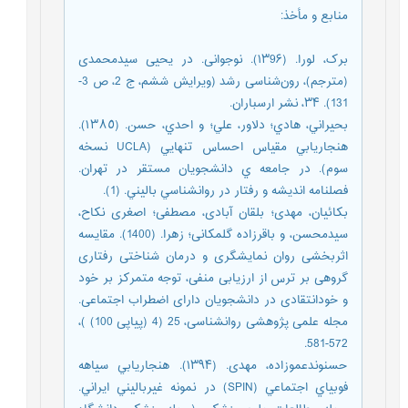
منابع و مأخذ
:
برک، لورا. (۱۳9۶). نوجوانی. در یحیی سیدمحمدی
(مترجم)، رون‌شناسی رشد (ویرایش ششم، ج 2، ص 3-
131). ۳۴، نشر ارسباران.
بحيراني، هادي؛ دلاور، علي؛ و احدي، حسن. (١٣٨٥).
هنجاريابي مقياس احساس تنهايي (UCLA نسخه
سوم). در جامعه ي دانشجويان مستقر در تهران.
فصلنامه انديشه و رفتار در روانشناسي باليني. (1).
بکائیان، مهدی؛ بلقان آبادی، مصطفی؛ اصغری نکاح،
سیدمحسن، و باقرزاده گلمکانی؛ زهرا. (1400). مقایسه
اثربخشی روان نمایشگری و درمان شناختی رفتاری
گروهی بر ترس از ارزیابی منفی، توجه متمرکز بر خود
و خودانتقادی در دانشجویان دارای اضطراب اجتماعی.
مجله علمی پژوهشی روانشناسی، 25 (4 (پیاپی 100) )،
572-581.
حسنوندعموزاده، مهدی. (۱۳۹۴). هنجاريابي سياهه
فوبياي اجتماعي (SPIN) در نمونه غيرباليني ايراني.