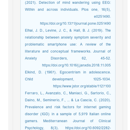
(2021). Detection of mind wandering using EEG:
Within and across individuals. Plos one, 16(5),
e0251490.
https://doi.org/10.1371/journal.pone.0251490
Elhai, J. D., Levine, J. C., & Hall, B. J. (2019). The
relationship between anxiety symptom severity and
problematic smartphone use: A review of the
literature and conceptual frameworks. Journal of
Anxiety Disorders, 62, 45-52.
https://doi.org/10.1016/j.janxdis.2018.11.005
Elkind, D. (1967). Egocentrism in adolescence.
Child development, 1025-1034.
https://www.jstor.org/stable/1127100
Ferraro, L., Avanzato, C., Maniaci, G., Sartorio, C.,
Daino, M., Seminerio, F., ... & La Cascia, C. (2020).
Prevalence and risk factors for internet gaming
disorder (IGD) in a sample of 5,979 Italian online
gamers. Mediterranean Journal of Clinical
Psychology, 8(3). https://doi.org/10.6092/2282-