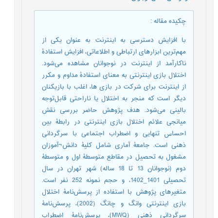
چکیده مقاله
:
با افزایش دسترسی به اینترنت به عنوان یکی از
مهم‌ترین ابزارهای ارتباطی و اطلاعاتی، افزایش استفادۀ
ناکارآمد از اینترنت در نوجوانان مشاهده می‌شود.
اختلال بازی اینترنتی به معنای استفادۀ مداوم و مکرر
از اینترنت برای شرکت در بازی ها، اغلب با بازیکنان
دیگر است که منجر به اختلال یا ناراحتی قابل‌توجه
بالینی می‌شود. هدف پژوهش حاضر بررسی نقش
میانجی علائم اختلال بازی اینترنتی در رابطۀ بین
احساس تنهایی و اضطراب اجتماعی با سرگردانی
ذهنی است. جامعۀ آماری شامل کلیۀ دانش¬آموزان
مشغول به تحصیل در مقاطع متوسطۀ اول و متوسطۀ
دوم (نوجوانان 13 تا 18 ساله) شهر تهران در سال
تحصیلی 1401_1402، و حجم نمونه 252 نفر است.
متغیرهای پژوهش با استفاده از پرسش‌نامۀ اختلال
بازی اینترنتی وانگ و چانگ (2002)، پرسش‌نامۀ
سرگردانی ذهنی (MWQ)، پرسش‌نامۀ اضطراب