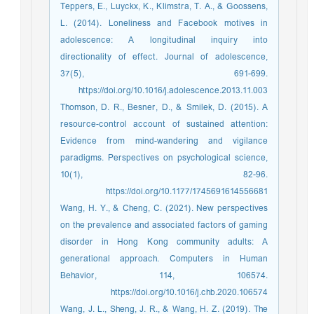
Teppers, E., Luyckx, K., Klimstra, T. A., & Goossens,
L. (2014). Loneliness and Facebook motives in
adolescence: A longitudinal inquiry into
directionality of effect. Journal of adolescence,
37(5), 691-699.
https://doi.org/10.1016/j.adolescence.2013.11.003
Thomson, D. R., Besner, D., & Smilek, D. (2015). A
resource-control account of sustained attention:
Evidence from mind-wandering and vigilance
paradigms. Perspectives on psychological science,
10(1), 82-96.
https://doi.org/10.1177/1745691614556681
Wang, H. Y., & Cheng, C. (2021). New perspectives
on the prevalence and associated factors of gaming
disorder in Hong Kong community adults: A
generational approach. Computers in Human
Behavior, 114, 106574.
https://doi.org/10.1016/j.chb.2020.106574
Wang, J. L., Sheng, J. R., & Wang, H. Z. (2019). The