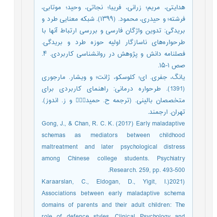
هدایتی، مریم؛ زرانی، فریبا؛ نجاتی، وحید؛ موتابی،
فرشته؛ و حیدری، محمود. (۱۳۹۹). شبکه معنایی طرد و
بریدگی: تدوین واژگان فارسی و بررسی ارتباط آنها با
طرحواره‌های ناسازگار اولیه‌ حوزه‌ طرد و بریدگی.
فصلنامه‌ دانش و پژوهش در روانشناسی کاربردی. ۴.
صص ۱-۱۵.
یانگ، جفری. ای؛ کلوسکو، ژانت؛ و ویشار. مارجوری
(1391). طرحواره درمانی: راهنمای کاربردی برای
متخصصان بالینی. (ترجمه ح. حمید و ز. اندوز).
تهران. ارجمند.
Gong, J., & Chan, R. C. K. (2017) Early maladaptive
schemas as mediators between childhood
maltreatment and later psychological distress
among Chinese college students. Psychiatry
Research. 259, pp. 493-500.
Karaarslan, C., Eldogan, D., Yigit, I.)2021)
Associations between early maladaptive schema
domains of parents and their adult children: The
role of defence styles. Clinical Psychology and