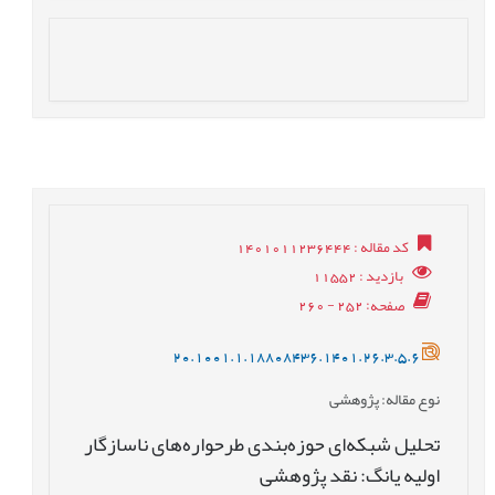
کد مقاله
: 1401011236444
بازدید
: 11552
صفحه
: 252 - 260
20.1001.1.18808436.1401.26.3.5.6
نوع مقاله
: پژوهشی
تحلیل شبکه‌ای حوزه‌بندی طرحواره‌های ناسازگار
اولیه یانگ: نقد پژوهشی