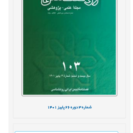
شماره
3
دوره
26
پاییز
1401