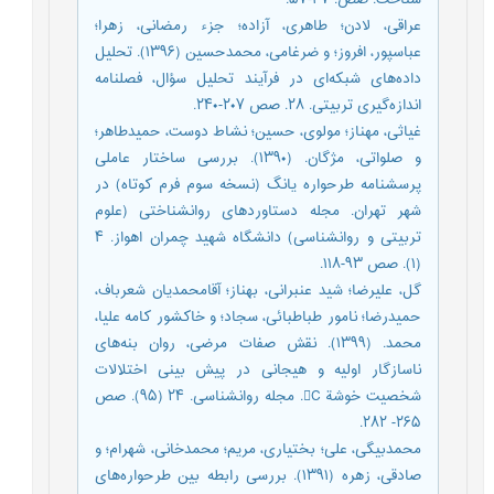
عراقی، لادن؛ طاهری، آزاده؛ جزء رمضانی، زهرا؛
عباسپور، افروز؛ و ضرغامی، محمدحسین (۱۳۹۶). تحلیل
داده‌های شبکه‌ای در فرآیند تحلیل سؤال، فصلنامه
اندازه‌گیری تربیتی. ۲۸. صص ۲۰۷-۲۴۰.
غیاثی، مهناز؛ مولوی، حسین؛ نشاط دوست، حمیدطاهر؛
و صلواتی، مژگان. (۱۳۹۰). بررسی ساختار عاملی
پرسشنامه‌ طرحواره‌ یانگ (نسخه سوم فرم کوتاه) در
شهر تهران. مجله دستاوردهای روانشناختی (علوم
تربیتی و روانشناسی) دانشگاه شهید چمران اهواز. ۴
(۱). صص ۹۳-۱۱۸.
گل، علیرضا؛ شید عنبرانی، بهناز؛ آقامحمدیان شعرباف،
حمیدرضا؛ نامور طباطبائی، سجاد؛ و خاکشور کامه علیا،
محمد. (۱۳۹۹). نقش صفات مرضی، روان بنه‌های
ناسازگار اولیه و هیجانی در پیش بینی اختلالات
شخصیت خوشة C. مجله روانشناسی. ۲۴ (۹۵). صص
۲۶۵- ۲۸۲.
محمدبیگی، علی؛ بختیاری، مریم؛ محمدخانی، شهرام؛ و
صادقی، زهره (۱۳۹۱). بررسی رابطه‌ بین طرحواره‌های