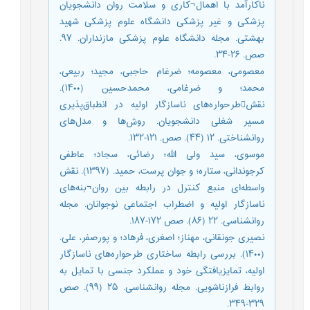
ناکارآمد با اهمال¬کاری و سلامت روان دانشجویان
پزشکی و غیر پزشکی دانشگاه علوم پزشکی شهید
بهشتی. مجله دانشگاه علوم پزشکی مازنداران. ۹۷.
صص. ۲۶-۳۴.
معصومی، معصومه؛ ضرغام حاجبی، مجید؛ ربیعی،
محمد؛ و ضرغامی، محمدحسین (۱۴۰۰).
نقشطرحواره‌های ناسازگار اولیه در انطباق‌پذیری
مسیر شغلی دانشجویان. روش‌ها و مدل‌های
روانشناختی. ۱۲ (۴۴). صص. ۱۲۱-۱۳۲.
موسوی، سید ولی الله؛ رضائی، سجاد؛ عاطفی
کرجوندانی، ستاره؛ و جوان پرست، حمید. (۱۳۹۷). نقش
واسطه‌ای منبع کنترل در رابطه‌ بین روان¬بنه‌های
ناسازگار اولیه و اضطراب اجتماعی نوجوانان. مجله
روانشناسی. ۲۲ (۸۶). صص ۱۷۲-۱۸۷.
نصیری جونقانی، مهناز؛ اصغری، فرهاد؛ و پورصفر، علی.
(۱۴۰۰). بررسی رابطه ساختاری طرحواره‌های ناسازگار
اولیه، تمایزیافتگی خود و عملکرد جنسی با تمایل به
روابط فرازناشویی. مجله روانشناسی. ۲۵ (۹۹). صص
۳۲۹-۳۴۹.