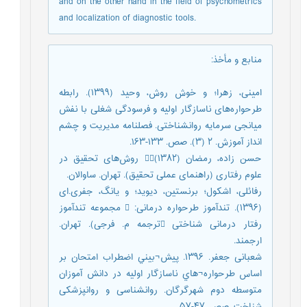
and on the other hand in the field of psychometrics
and localization of diagnostic tools.
منابع و مأخذ
:
امینی، زهرا؛ و خوش روش، وحید (۱۳۹۹). رابطه
طرحواره‌های ناسازگار اولیه و فرسودگی شغلی با نفش
میانجی سرمایه روانشناختی. فصلنامه مدیریت و چشم
انداز آموزش. ۲ (۳). صص. ۱۳۳-۱۶۳.
حسن زاده، رمضان (۱۳۸۲) روش‌های تحقیق در
علوم رفتاری (راهنمای عملی تحقیق). تهران. ساوالان.
رفائلی، اشکول؛ برنستین، دیوید؛ و یانگ، جفری.‌ای
(۱۳۹۶). تندآموز طرحواره درمانی:  مجموعه تندآموز
رفتار درمانی شناختی ترجمه‌ م. فرجی). تهران.
ارجمند.
شعبانی جعفر. ۱۳۹۶. پيش¬بيني اضطراب امتحان بر
اساس طرحواره¬هاي ناسازگار اوليه در دانش آموزان
متوسطه دوم شهرگرگان. روانشناسی و روانپزشکی
شناخت. صص. ۴۷-۵۷.