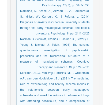
Psychotherapy. 28(5), pp.1043-1054.
Mammad, K., Ahami, A., Azzaoui, F. Z., Boulbaroud,
S., Idrissi, W., Karjouh, K., & Fofana, L. (2017)
Diagnosis of anxiety disorders in university students
through the early maladaptive schemas and beck’s
inventory. Psychology. 8, pp. 2114 -2125.
Norman B. Schmidt, Thomas E. Joiner Jr., Jeffery E.
Young & Michael J. Telch. (1995) The schema
questionnaire: Investigation of psychometric
properties and the hierarchical structure of a
measure of maladaptive schemas. Cognitive
Therapy and Research. 19, p.p 295–321.
Schilder, D.L.C., van Wijk-Herbrink, M.F., Groenman,
A.P., van den Hoofdakker, B.J. (2021) The mediating
role of externalising and healthy schema modes in
the relationship between early maladaptive
schemata and overt behaviours in adolescent boys
with offending behaviours, and a comparison of