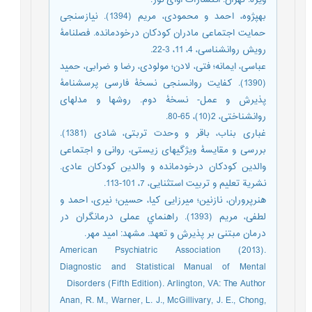
ويژه. تهران: انتشارات آوای نور.
بهپژوه، احمد و محمودی، مريم (1394). نيازسنجی
حمايت اجتماعی مادران کودکان درخودمانده. فصلنامۀ
رويش روانشناسی، 4، 11، 3-22.
عباسی، ایمانه؛ فتی، لادن؛ مولودی، رضا و ضرابی، حمید
(1390). کفایت روانسنجی نسخۀ فارسی پرسشنامۀ
پذیرش و عمل- نسخۀ دوم. روشها و مدلهای
روانشناختی، 2(10)، 65-80.
غباری بناب، باقر و وحدت تربتی، شادی (1381).
بررسی و مقایسۀ ویژگیهای زیستی، روانی و اجتماعی
والدین کودکان درخودمانده و والدین کودکان عادی.
نشریة تعلیم و تربیت استثنايی، 7، 101-113.
هنرپروران، نازنین؛ میرزایی کیا، حسین؛ نیری، احمد و
لطفی، مریم (1393). راهنماي عملی درمانگران در
درمان مبتنی بر پذيرش و تعهد. مشهد: امید مهر.
American Psychiatric Association (2013).
Diagnostic and Statistical Manual of Mental
Disorders (Fifth Edition). Arlington, VA: The Author
Anan, R. M., Warner, L. J., McGillivary, J. E., Chong,