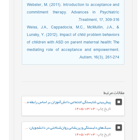
Webster, M. (2011). Introduction to acceptance and
commitment therapy. Advances in Psychiatric
Treatment, 17, 309-316.
Weiss, J.A., Cappadocia, M.C., McMullin, J.A., &
Lunsky, Y. (2012). Impact of child problem behaviors
of children with ASD on parent maternal health: The
mediating role of acceptance and empowerment.
Autism, 16(3), 261-274.
مقالات مرتبط
پیش‌بینی شایستگی اجتماعی دانش‌آموزان بر اساس رابطه معلم-دانش‌آموز و احساس تعلق به مدرسه: نقش واسطه‌ای تنظیم رفتاری هیجان
تاریخ چاپ
: 1405/03/04
سبک‌های دلبستگی و پریشانی روان‌شناختی در دانشجویان: نقش واسطه‌ای تنظیم هیجان بین فردی
تاریخ چاپ
: 1405/03/04