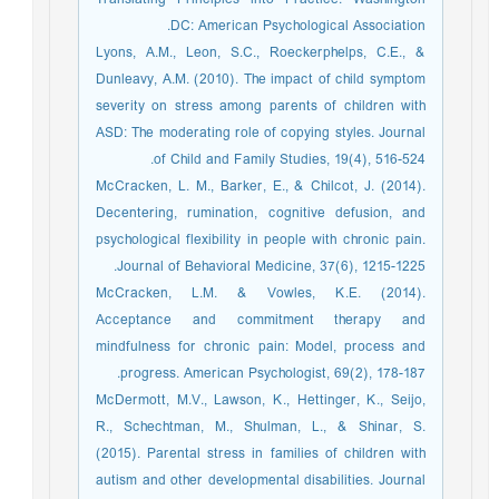
Translating Principles into Practice. Washington
DC: American Psychological Association.
Lyons, A.M., Leon, S.C., Roeckerphelps, C.E., &
Dunleavy, A.M. (2010). The impact of child symptom
severity on stress among parents of children with
ASD: The moderating role of copying styles. Journal
of Child and Family Studies, 19(4), 516-524.
McCracken, L. M., Barker, E., & Chilcot, J. (2014).
Decentering, rumination, cognitive defusion, and
psychological flexibility in people with chronic pain.
Journal of Behavioral Medicine, 37(6), 1215-1225.
McCracken, L.M. & Vowles, K.E. (2014).
Acceptance and commitment therapy and
mindfulness for chronic pain: Model, process and
progress. American Psychologist, 69(2), 178-187.
McDermott, M.V., Lawson, K., Hettinger, K., Seijo,
R., Schechtman, M., Shulman, L., & Shinar, S.
(2015). Parental stress in families of children with
autism and other developmental disabilities. Journal