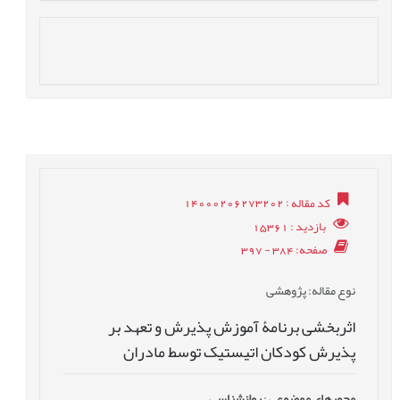
کد مقاله
: 14000206273202
بازدید
: 15361
صفحه
: 384 - 397
نوع مقاله
: پژوهشی
اثربخشی برنامۀ آموزش پذیرش و تعهد بر
پذیرش کودکان اتیستیک توسط مادران
محورهای موضوعی
:
روانشناسی