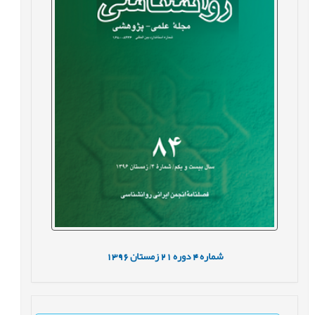
شماره
4
دوره
21
زمستان
1396