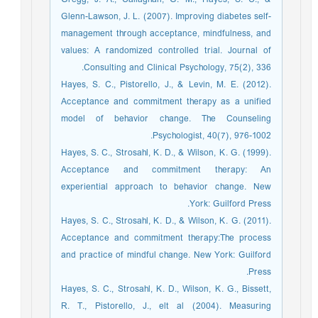
Gregg, J. A., Callaghan, G. M., Hayes, S. C., &
Glenn-Lawson, J. L. (2007). Improving diabetes self-
management through acceptance, mindfulness, and
values: A randomized controlled trial. Journal of
Consulting and Clinical Psychology, 75(2), 336.
Hayes, S. C., Pistorello, J., & Levin, M. E. (2012).
Acceptance and commitment therapy as a unified
model of behavior change. The Counseling
Psychologist, 40(7), 976-1002.
Hayes, S. C., Strosahl, K. D., & Wilson, K. G. (1999).
Acceptance and commitment therapy: An
experiential approach to behavior change. New
York: Guilford Press.
Hayes, S. C., Strosahl, K. D., & Wilson, K. G. (2011).
Acceptance and commitment therapy:The process
and practice of mindful change. New York: Guilford
Press.
Hayes, S. C., Strosahl, K. D., Wilson, K. G., Bissett,
R. T., Pistorello, J., elt al (2004). Measuring