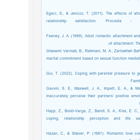
Egeci, S., & Jencoz, T. (2011). The effects of att
relationship satisfaction. Procedia 
Feeney, J. A. (1999). Adult romantic attachment and
of attachment: The
Ghasemi Varniab, B., Rahmani, M. A., Zarbakhsh Bahr
marital commitment based on sexual function mediatin
Gui, T. (2022). Coping with parental pressure to g
Famil
Gauvin, S. E., Maxwell, J. A., Impett, E. A., & Ma
inaccurately perceive their partners’ positive emo
Happ, Z., Bodó-Varga, Z., Bandi, S. A., Kiss, E. C
coping, relationship perception and life sat
Hazan, C., & Shaver, P. (1987). Romantic love co