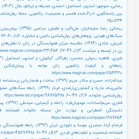
رضایی
۲۵۰۱۲۳۴
ریحانی، رضا؛ سلیمانیا
سبک‌های هویتی. پژوهش‌های ‌روان‌شناسی بالینی و مشاوره، ۶(۱)، ۶۰–۷۶. https://www.sid.ir/paper/۴۵۶۷۸۹/fa
شریفی، شادی (۱۳۸۴). مقایسه میزان هم‌وابستگی در زنان با 
زن در توسعه و سیاست، ۳(۱)، ۴۹–۶۷. https://www.magiran.com/paper/۲۳۰۴۵۶
https://www.magiran.com/paper/۲۵۴۳۲۱۰
عبداله‌زاده، حسن؛ و سالار، مریم (۱۳۸۹). ساخت و هنجاریابی پرسشنامه تحریف‌های شناختی. تهران: موسسه آزمون‌یار پویا.
غائبی‌پناه، ماریا؛ و کشاورزی‌ارشدی،
‌روان‌شناسی خانواده، ۷(۲)، ۴۷–۶۰. https://www.sid.ir/paper/۹۸۷۶۵۴/fa
فخری، مری
https://www.magiran.com/paper/۱۹۸۷۶۵۴
فرشام، آیدا؛ مبصری، مهسا؛ و داوود
فصلنامه شخصیت و تفاوت‌های فردی، ۳(۵)، ۴۷–۶۱. https://www.sid.ir/paper/۴۵۶۷۸۹/fa