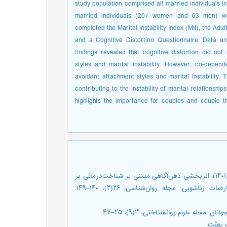
study population comprised all married individuals i
married individuals (207 women and 63 men) we
completed the Marital Instability Index (MII), the 
and a Cognitive Distortion Questionnaire. Data 
findings revealed that cognitive distortion did no
styles and marital instability. However, co-depe
avoidant attachment styles and marital instability.
contributing to the instability of marital relationsh
highlights the importance for couples and couple th
اربابی، فائزه؛ سراوانی، شهرزاد؛ زینلی‌پور، مژگان؛ و هاشمی‌سنجانی، امیر (۱۴۰۱). اثربخشی ذهن‌آگاهی مبتنی بر شناخت‌درمانی بر
بهزیستی روان‌شناختی، کیفیت زندگی و تاب‌آوری در زوجین با تعارضات زناشویی. مجله ‌روان‌شناسی، ۲۶(۲)، ۱۴۰–۱۴۹.