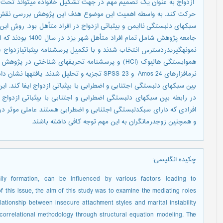
ازدواج به عنوان یک تصمیم مهم در جهت تشکیل خانواده می‏تواند تحت­ ت
حرکت کند. به واسطه اهمیت این موضوع هدف این پژوهش بررسی نقش م
سبک­های دلبستگی ناایمن و بی­ثباتی ازدواج در افراد متأهل بود. روش ای
هم­وابستگی هالیوک (HCI) و پرسشنامه تحریف­های شناختی
نرم­افزارهای Amos 24 و SPSS 23 تجزیه و تحلیل شدن
بین سبک­های دلبستگی اجتنابی و اضطرابی با بی­ثباتی ازدواج ایفا کند. 
در رابطه بین سبکهای دلبستگی اضطرابی و اجتنابی با بی­ثباتی ازدواج ای
افرادی که دارای سبک­دلبستگی اجتنابی و اضطرابی هستند عاملی موثر در 
و همچنین زوج­درمانگران به این مهم توجه کافی داشته باشند.
چکیده انگلیسی
:
ily formation, can be influenced by various factors leading to
of this issue, the aim of this study was to examine the mediating roles
lationship between insecure attachment styles and marital instability
correlational methodology through structural equation modeling. The