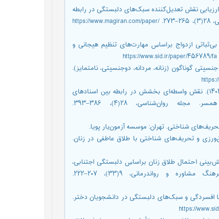
، منوچهر؛ اسدپور، اسماعیل؛ احمدی، صدیقه؛ و ایزانلو، بلال (۱۴۰۳). ارزیابی نقش تعدیل‌کننده سبک‌های دلبستگی در رابطه
بین پاسخگویی ادراک‌شده همسر و صمیمیت زناشویی. مجله ‌روان‌شناسی، ۲۸(۳)، ۲۶۵–۲۷۳. https://www.magiran.com/paper/
ن، علی‌اکبر؛ و نظیفی، مرتضی (۱۳۹۵). پیش‌بینی بی‌ثباتی ازدواج براساس مهارت‌های تنظیم هیجانی و
نقش‌های جنسیتی گوناگون (زنانه، مردانه، دوجنسیتی، نامتمایز).
شیری، طاهره؛ رسولی، محسن؛ زهراکار، کیانوش؛ و اسدپور، اسماعیل (۱۴۰۳). نقش واسطه‌ای بخشش در رابطه بین اسنادهای
رابطه‌ای و کیفیت زناشویی زنان مواجه با پیمان‌شکنی همسر. مجله ‌روان‌شناسی، ۲۸(۴)، ۳۸۶–۳۹۳.
 فرناز (۱۳۹۹). رابطه سبک‌های عشق‌ورزی و تحریف‌های شناختی با طلاق عاطفی در زنان.
م‌السادات؛ مهدویان‌فرد، راحله؛ و کیمیایی، سیدعلی (۱۳۹۷). پیش‌بینی احتمال طلاق زنان براساس دلبستگی اجتنابی،
دلبستگی اضطرابی و مهارت حل مسئله خانواده. فصلنامه فرهنگ مشاوره و رواندرمانی، ۹(۳۳)، ۲۰۷–۲۲۲.
ی، ایران (۱۳۹۳). رابطه‌ هم‌وابستگی با افسردگی و سبک‌های دلبستگی در دانشجویان دختر.