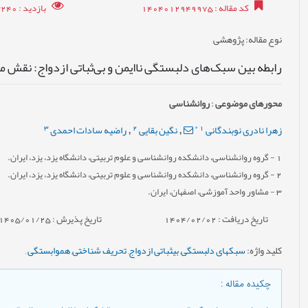
کد مقاله
: 1404012949975
بازدید
: 3240
نوع مقاله
: پژوهشی
رابطه بین سبک‌‌‌های دلبستگی ناایمن و بی‌‌‌ثباتی ازدواج: نقش م
محورهای موضوعی
:
روانشناسی
3
2
*
1
زهرا نادری نوبندگانی
نگین بقایی
راضیه سادات احمدی
,
,
1
- گروه روان‏شناسی، دانشکده روان‏شناسی و علوم تربیتی، دانشگاه یزد، یزد، ایران.
2
- گروه روان‏شناسی، دانشکده روان‏شناسی و علوم تربیتی، دانشگاه یزد، یزد، ایران.
3
- مشاور واحد آموزشی، اصفهان، ایران.
تاریخ دریافت : 1404/02/02
تاریخ پذیرش : 1405/01/25
کلید واژه
:
سبک‏های دلبستگی
,
بی‏ثباتی ازدواج
,
تحریف شناختی
,
هم‏وابستگی
,
چکیده مقاله
: