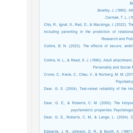
B
Bowlby, J. (1980). A
Cermak, T. L. (1
Chiș, R., Ignat, S., Rad, D., & Macsinga, I. (2022). T
including parenting in the prediction of relationa
Research and Public
Collins, B. N. (2023). The effects of secure, am
Collins, N. L., & Read, S. J. (1990). Adult attachment
Personality and Social 
Crone, C., Kwok, C., Chau, V., & Norberg, M. M. (201
Psychiatry
Dear, G. E. (2004). Test-retest reliability of the 
Dear, G. E., & Roberts, C. M. (2000). The Holyoa
psychometric properties. Psychologic
Dear, G. E., Roberts, C. M., & Lange, L. (2004). D
Edwards, J. N., Johnson, D. R., & Booth, A. (1987)