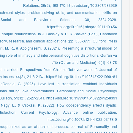
Relations, 36(2), 168-170. https://doi.org/10.2307/583939
achment styles, problem-solving skills, and communication skills on
- Social and Behavioral Sciences, 30, 2324-2329.
https://doi.org/10.1016/j.sbspro.2011.10.454
 couple relationships. In J. Cassidy & P. R. Shaver (Eds.), Handbook
ory, research, and clinical applications (pp. 355-377). Guilford Press.
i, M. R., & Abolghasemi, S. (2021). Presenting a structural model of
g role of intimacy and interpersonal cognitive distortions. Qur’an va
Tib (Quran and Medicine), 6(1), 68-78.
et married: Perspectives from Chinese “leftover women”. Journal of
y Issues, 44(8), 2118-2137. https://doi.org/10.1177/0192513X221090781
cDonald, G. (2025). Love lost in translation: Avoidant individuals
tions during love conversations. Personality and Social Psychology
Bulletin, 51(12), 2527-2541. https://doi.org/10.1177/01461672241258391
., Nagy, L., & Csókási, K. (2022). How codependency affects dyadic
isfaction. Current Psychology. Advance online publication.
https://doi.org/10.1007/s12144-022-03178-0
nceptualized as an attachment process. Journal of Personality and