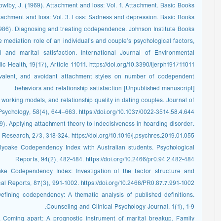
owlby, J. (1969). Attachment and loss: Vol. 1. Attachment. Basic Books.
ttachment and loss: Vol. 3. Loss: Sadness and depression. Basic Books.
986). Diagnosing and treating codependence. Johnson Institute Books.
he mediation role of an individual’s and couple’s psychological factors,
l and marital satisfaction. International Journal of Environmental
 Health, 19(17), Article 11011. https://doi.org/10.3390/ijerph191711011
bivalent, and avoidant attachment styles on number of codependent
behaviors and relationship satisfaction [Unpublished manuscript].
, working models, and relationship quality in dating couples. Journal of
Psychology, 58(4), 644–663. https://doi.org/10.1037/0022-3514.58.4.644
9). Applying attachment theory to indecisiveness in hoarding disorder.
 Research, 273, 318-324. https://doi.org/10.1016/j.psychres.2019.01.055
Holyoake Codependency Index with Australian students. Psychological
Reports, 94(2), 482-484. https://doi.org/10.2466/pr0.94.2.482-484
ke Codependency Index: Investigation of the factor structure and
al Reports, 87(3), 991-1002. https://doi.org/10.2466/PR0.87.7.991-1002
efining codependency: A thematic analysis of published definitions.
Counseling and Clinical Psychology Journal, 1(1), 1-9.
. Coming apart: A prognostic instrument of marital breakup. Family