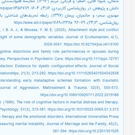
مثقالی، شیوا؛ آقایی، اصغر؛ و قربانی
دانش و پژوهش در ‌روان‌شناسی کاربردی، ۱۶(۴)، ۴–۱۶. https://www.magiran.com/paper/۱۴۵۶۷۸۹
مهدوی، سحر؛ و حاتمیان، پیمان (۱۳۹۷). راب
‌روان‌شناسی، ۳(۲۴)، ۷۹–۹۲. https://www.sid.ir/paper/۷۸۹۰۱۲۳/fa
 I. B. A. J., & Moussa, Y. M. E. (2025). Attachment style and conflict
 light of some demographic variables. Journal of Ecohumanism, 4(1),
3029-3047. https://doi.10.62754/joe.v4i1.6100
gnitive distortions and family role performances in spouses during
. Perspectives in Psychiatric Care. https://doi.org/10.1111/ppc.12751
faction: Evidence for dyadic configuration effects. Journal of Social
lationships, 21(3), 273-282. https://doi.org/10.1177/0265407504042838
derstanding early maladaptive schemas formation with traumatic
 Journal of Aggression, Maltreatment & Trauma, 32(5), 555-573.
https://doi.org/10.1080/10926771.2022.2079188
G. (1989). The role of cognitive factors in marital distress and therapy.
Psychology, 57(3), 373-381. https://doi.org/10.1037/0022-006X.57.3.373
e therapy and the emotional disorders. International Universities Press.
asuring marital instability. Journal of Marriage and the Family, 45(2),
387-394. https://doi.org/10.2307/351526