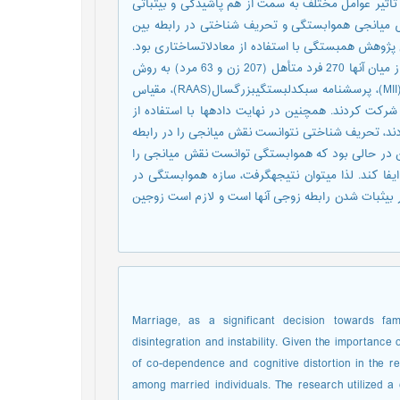
اثیر عوامل مختلف به سمت از هم پاشیدگی و بی‏ثباتی
یانجی هم­وابستگی و تحریف­ شناختی در رابطه بین
ن پژوهش همبستگی با استفاده از معادلات­ساختاری بود.
جامعه پژوهش شامل تمام افراد متأهل شهر یزد در سال 1400 بودند که از میان آن­ها 270 فرد متأهل (207 زن و 63 مرد) به روش
نمونه­گیری­دردسترس انتخاب شدند و با تکمیل پرسشنامه بی­ثباتی­ازدواج­ (MII)، پرسشنامه سبک­دلبستگی­بزرگسال(RAAS)، مقیاس
 در پژوهش شرکت کردند. همچنین در نهایت داده­ها با استفاده از
د. یافته­ها نشان دادند، تحریف شناختی نتوانست نقش میانجی را در رابطه
این در حالی بود که هم­وابستگی توانست نقش میانجی را
فا کند. لذا می­توان نتیجه­گرفت، سازه هم­وابستگی در
بی­ثبات شدن رابطه زوجی آن­ها است و لازم است زوجین
Marriage, as a significant decision towards fam
disintegration and instability. Given the importance 
of co-dependence and cognitive distortion in the re
among married individuals. The research utilized a 